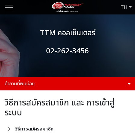
TH
TTM คอลเซ็นเตอร์
02-262-3456
คำถามที่พบบ่อย
วิธีการสมัครสมาชิก และ การเข้าสู่
ระบบ
วิธีการสมัครสมาชิก