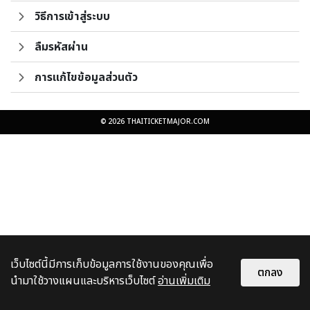
วิธีการเข้าสู่ระบบ
ลืมรหัสผ่าน
การแก้ไขข้อมูลส่วนตัว
© 2026 THAITICKETMAJOR.COM
เว็บไซต์นี้มีการเก็บข้อมูลการใช้งานของคุณเพื่อ
ตกลง
นำมาใช้วางแผนและบริหารเว็บไซต์
อ่านเพิ่มเติม