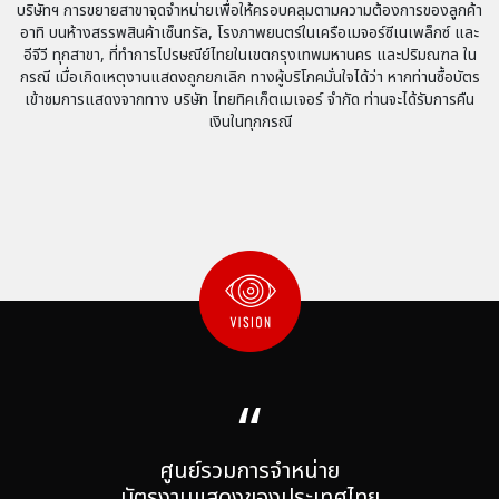
บริษัทฯ การขยายสาขาจุดจำหน่ายเพื่อให้ครอบคลุมตามความต้องการของลูกค้า
อาทิ บนห้างสรรพสินค้าเซ็นทรัล, โรงภาพยนตร์ในเครือเมจอร์ซีเนเพล็กซ์ และ
อีจีวี ทุกสาขา,
ที่ทำการไปรษณีย์ไทยในเขตกรุงเทพมหานคร และปริมณฑล ใน
กรณี เมื่อเกิดเหตุงานแสดงถูกยกเลิก
ทางผู้บริโภคมั่นใจได้ว่า หากท่านซื้อบัตร
เข้าชมการแสดงจากทาง บริษัท ไทยทิคเก็ตเมเจอร์ จำกัด
ท่านจะได้รับการคืน
เงินในทุกกรณี
“
ศูนย์รวมการจำหน่าย
บัตรงานแสดงของประเทศไทย