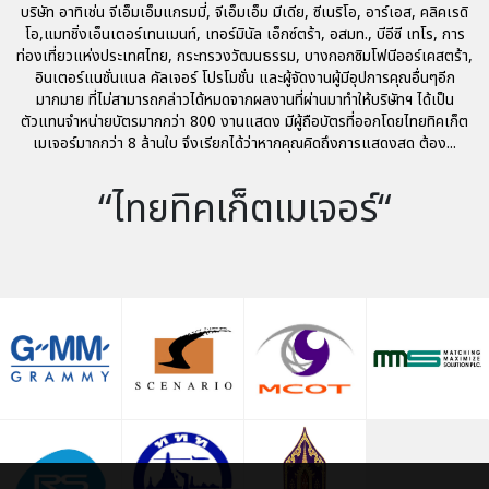
บริษัท อาทิเช่น จีเอ็มเอ็มแกรมมี่, จีเอ็มเอ็ม มีเดีย, ซีเนริโอ, อาร์เอส, คลิคเรดิ
โอ,แมทชิ่งเอ็นเตอร์เทนเมนท์, เทอร์มินัล เอ็กซ์ตร้า, อสมท., บีอีซี เทโร, การ
ท่องเที่ยวแห่งประเทศไทย, กระทรวงวัฒนธรรม, บางกอกซิมโฟนีออร์เคสตร้า,
อินเตอร์แนชั่นแนล คัลเจอร์ โปรโมชั่น และผู้จัดงานผู้มีอุปการคุณอื่นๆอีก
มากมาย ที่ไม่สามารถกล่าวได้หมดจากผลงานที่ผ่านมาทำให้บริษัทฯ ได้เป็น
ตัวแทนจำหน่ายบัตรมากกว่า 800 งานแสดง มีผู้ถือบัตรที่ออกโดยไทยทิคเก็ต
เมเจอร์มากกว่า 8 ล้านใบ จึงเรียกได้ว่าหากคุณคิดถึงการแสดงสด ต้อง...
“ไทยทิคเก็ตเมเจอร์“